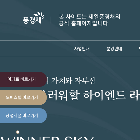
본 사이트는 제일풍경채의
공식 홈페이지입니다
사업안내
분양안내
공간, 그 이상의 가치와 자부심
아파트 바로가기
모두가 부러워할 하이엔드 
오피스텔 바로가기
상업시설 바로가기