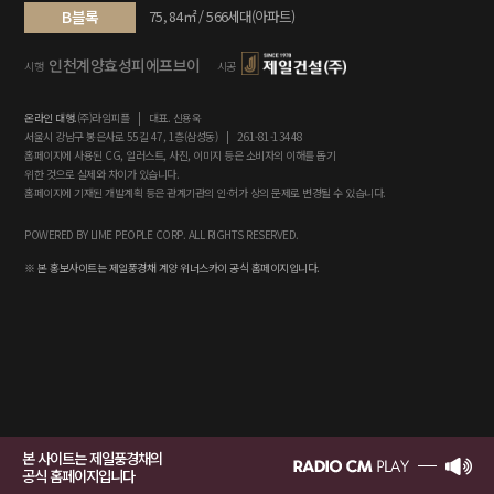
B블록
75, 84㎡ / 566세대(아파트)
인천계양효성피에프브이
시행
시공
온라인 대행.
(주)라임피플 | 대표. 신용욱
서울시 강남구 봉은사로 55길 47, 1층(삼성동) | 261-81-13448
홈페이지에 사용된 CG, 일러스트, 사진, 이미지 등은 소비자의 이해를 돕기
위한 것으로 실제와 차이가 있습니다.
홈페이지에 기재된 개발계획 등은 관계기관의 인·허가 상의 문제로 변경될 수 있습니다.
POWERED BY LIME PEOPLE CORP. ALL RIGHTS RESERVED.
※ 본 홍보사이트는 제일풍경채 계양 위너스카이 공식 홈페이지입니다.
본 사이트는 제일풍경채의
공식 홈페이지입니다