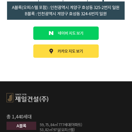
총 1,440세대
59, 75, 84㎡ 777세대(아파트)
A블록
53, 82㎡ 97실(오피스텔)