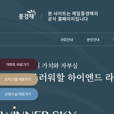
본 사이트는 제일풍경채의
공식 홈페이지입니다
사업안내
분양안내
공간, 그 이상의 가치와 자부심
아파트 바로가기
모두가 부러워할 하이엔드 
오피스텔 바로가기
상업시설 바로가기