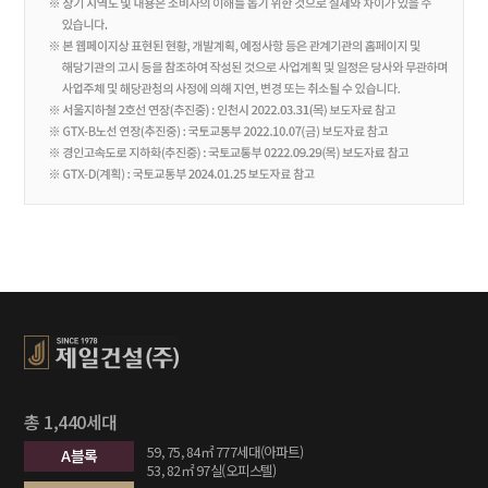
총 1,440세대
59, 75, 84㎡ 777세대(아파트)
A블록
53, 82㎡ 97실(오피스텔)