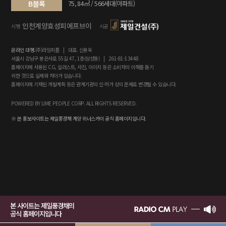
B블록
75, 84㎡ / 566세대(아파트)
인천계양효성피에프브이
시행
시공
온라인 대행.
(주)라임피플 | 대표. 신용욱
서울시 강남구 봉은사로 55길 47, 1층(삼성동) | 261-81-13448
홈페이지에 사용된 CG, 일러스트, 사진, 이미지 등은 소비자의 이해를 돕기
위한 것으로 실제와 차이가 있습니다.
홈페이지에 기재된 개발계획 등은 관계기관의 인·허가 상의 문제로 변경될 수 있습니다.
POWERED BY LIME PEOPLE CORP. ALL RIGHTS RESERVED.
※ 본 홍보사이트는 제일풍경채 계양 위너스카이 공식 홈페이지입니다.
본 사이트는 제일풍경채의
공식 홈페이지입니다